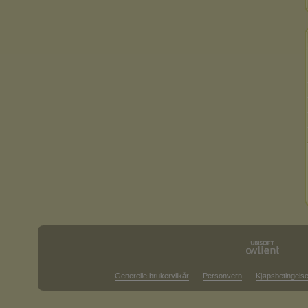
Generelle brukervilkår
Personvern
Kjøpsbetingelse