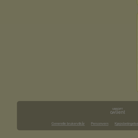
Generelle brukervilkår
Personvern
Kjøpsbetingelse