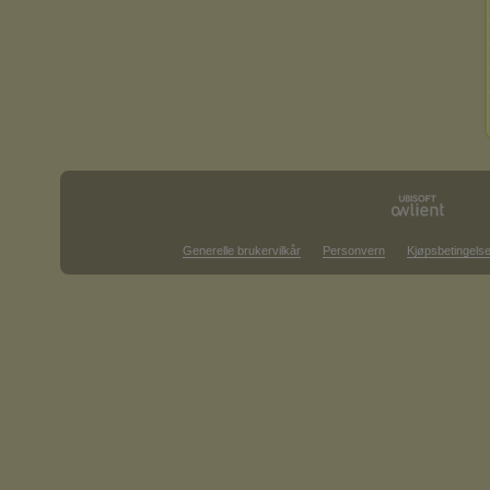
Generelle brukervilkår
Personvern
Kjøpsbetingelse