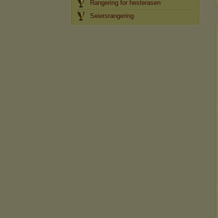
Rangering for hesterasen
Seiersrangering