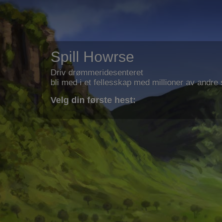
Spill Howrse
Driv drømmeridesenteret
bli med i et fellesskap med millioner av andre s
Velg din første hest: