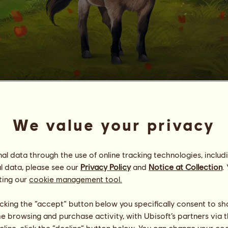
Moira
nr.
15
We value your privacy
Energi
76
%
08:00
Helse
13
%
Moral
94
%
l data through the use of online tracking technologies, includ
l data, please see our
Privacy Policy
and
Notice at Collection
.
Ferdigheter
Totalt:
523.29
ting our
cookie management tool.
utholdenhet
79.14
hurtighet
80.61
licking the “accept” button below you specifically consent to s
dressur
66.07
me browsing and purchase activity, with Ubisoft’s partners via t
galopp
65.47
ecline, click the “decline” button below. You can change your c