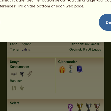
trav
131.29
eferences” link on the bottom of each web page.
hopp
100.72
Egenskaper
Genetikk
Bonus
?
De
Rase:
Exmoorponni
Alder:
38 år 8 måneder
Dyreart:
Vill
Høyde:
130
cm
Kjønn:
hunkjønn
Vekt:
256
kg
Land:
England
Født den:
06/04/2012
Trener:
Lahna
Gevinst:
8 756 Equus
Utstyr
Gjenstander
Konkurranser
Bonuser
Seiere