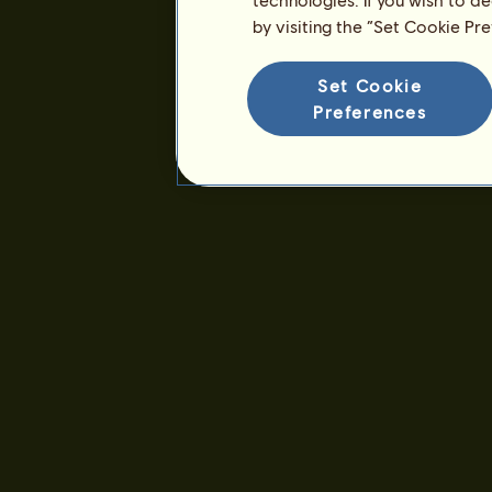
Ansiennitet :
1326 dager
by visiting the “Set Cookie Pr
Generell rangering :
1165.
Reservere :
349 971
Set Cookie
Preferences
Tidligere eiere