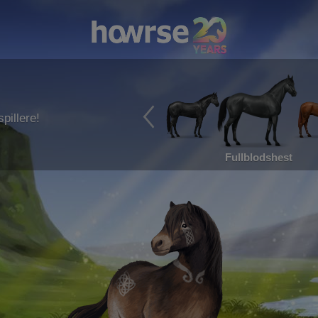
pillere!
Fullblodshest