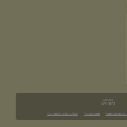
Generelle brukervilkår
Personvern
Kjøpsbetingelse