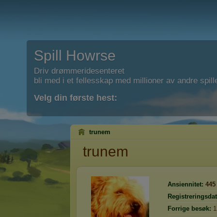
Spill Howrse
Driv drømmeridesenteret
bli med i et fellesskap med millioner av andre spill
Velg din første hest:
trunem
trunem
Ansiennitet:
445
Registreringsdat
Forrige besøk:
1