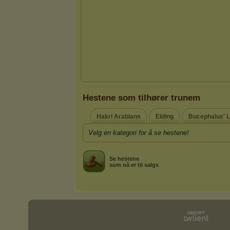
Hestene som tilhører trunem
Hakri Arabians
Elding
Bucephalus' 
Velg en kategori for å se hestene!
Se hestene
som nå er til salgs