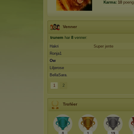
Karma:
10
poeng
Venner
trunem
har
8
venner:
Hakri
Super jente
Ronja1
Ow
Liljerose
BellaSara.
1
2
Troféer
0
1
19