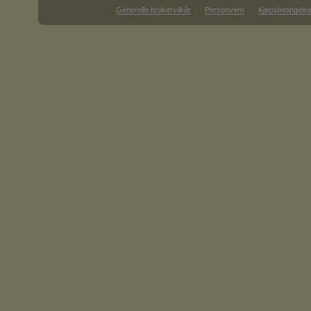
Generelle brukervilkår
Personvern
Kjøpsbetingelse