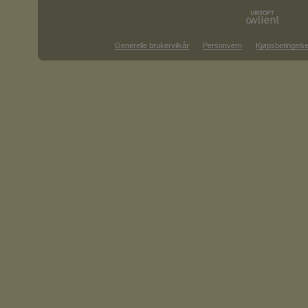
Generelle brukervilkår
Personvern
Kjøpsbetingelse