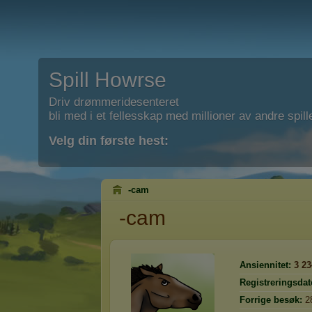
Spill Howrse
Driv drømmeridesenteret
bli med i et fellesskap med millioner av andre spill
Velg din første hest:
-cam
-cam
Ansiennitet:
3 23
Registreringsdat
Forrige besøk:
2