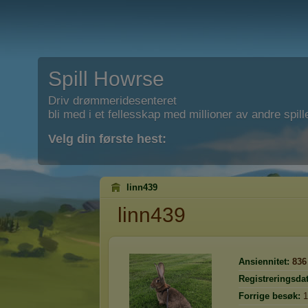
Spill Howrse
Driv drømmeridesenteret
bli med i et fellesskap med millioner av andre spill
Velg din første hest:
linn439
linn439
Ansiennitet:
836
Registreringsda
Forrige besøk:
1