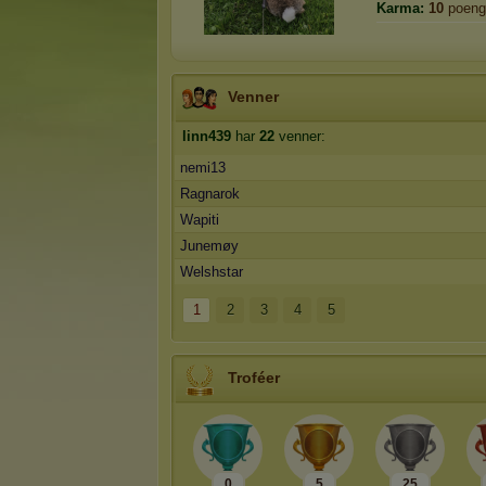
Karma:
10
poeng
Venner
linn439
har
22
venner:
nemi13
Ragnarok
Wapiti
Junemøy
Welshstar
1
2
3
4
5
Troféer
0
5
25