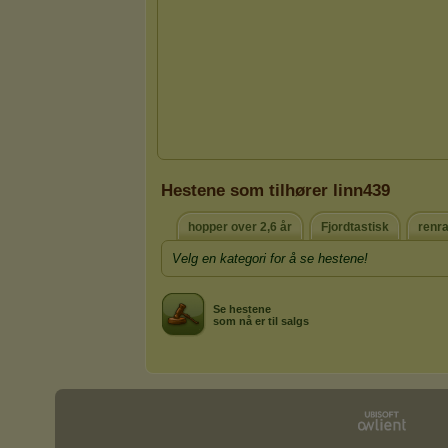
Hestene som tilhører linn439
hopper over 2,6 år
Fjordtastisk
renr
Velg en kategori for å se hestene!
Se hestene
som nå er til salgs