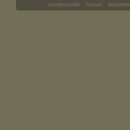
Generelle brukervilkår
Personvern
Kjøpsbetingelse