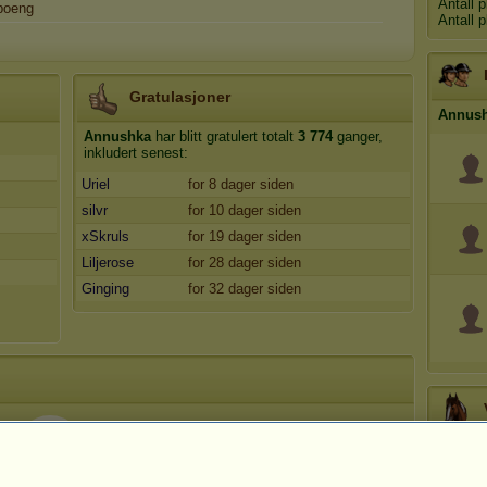
Antall 
oeng
Antall 
Gratulasjoner
Annus
Annushka
har blitt gratulert totalt
3 774
ganger,
inkludert senest:
Uriel
for 8 dager siden
silvr
for 10 dager siden
xSkruls
for 19 dager siden
Liljerose
for 28 dager siden
Ginging
for 32 dager siden
204