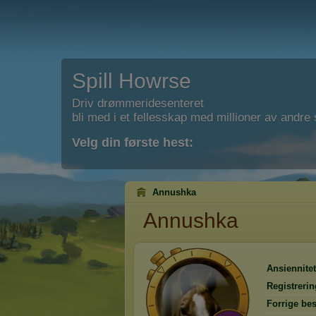
Spill Howrse
Driv drømmeridesenteret
bli med i et fellesskap med millioner av andre s
Velg din første hest:
Annushka
Annushka
Ansiennitet
Registrerin
Forrige be