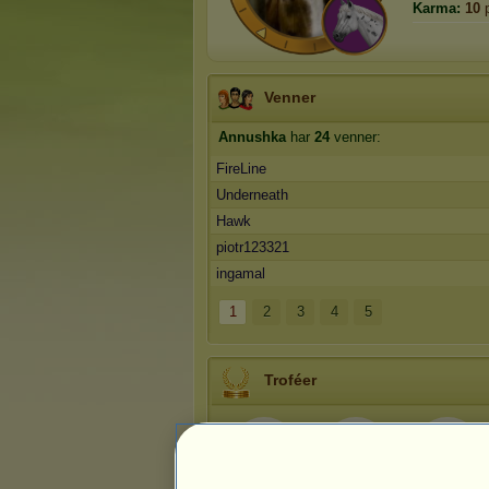
Karma:
10
p
Venner
Annushka
har
24
venner:
FireLine
Underneath
Hawk
piotr123321
ingamal
1
2
3
4
5
Troféer
10
28
94