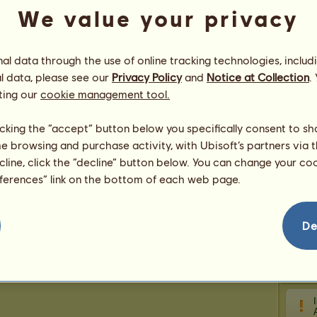
Hi
We value your privacy
R
l data through the use of online tracking technologies, includ
l data, please see our
Privacy Policy
and
Notice at Collection
.
ting our
cookie management tool.
countr
Frost
licking the “accept” button below you specifically consent to s
Guddommelig
Se alle mine hester
me browsing and purchase activity, with Ubisoft’s partners via t
ecline, click the “decline” button below. You can change your c
Hest
eferences” link on the bottom of each web page.
Jekalen
5 hunn
De
5-may