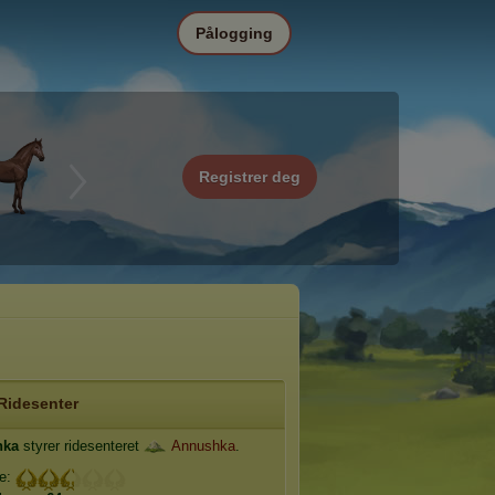
Pålogging
Registrer deg
Ridesenter
hka
styrer ridesenteret
Annushka
.
je: