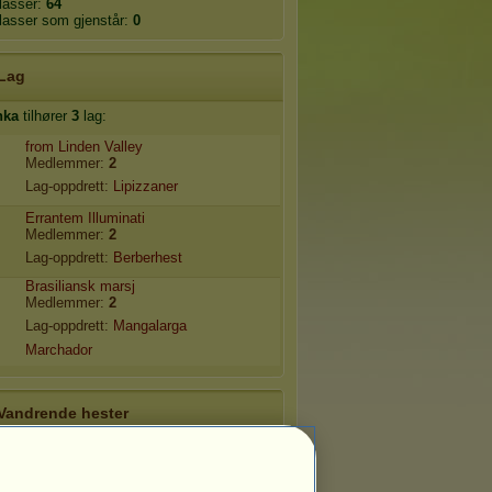
plasser:
64
plasser som gjenstår:
0
Lag
hka
tilhører
3
lag:
from Linden Valley
Medlemmer:
2
Lag-oppdrett:
Lipizzaner
Errantem Illuminati
Medlemmer:
2
Lag-oppdrett:
Berberhest
Brasiliansk marsj
Medlemmer:
2
Lag-oppdrett:
Mangalarga
Marchador
Vandrende hester