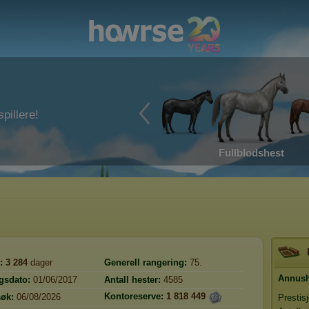
pillere!
Fullblodshest
:
3 284
dager
Generell rangering:
75.
Annus
gsdato:
01/06/2017
Antall hester:
4585
Kontoreserve:
1 818 449
søk:
06/08/2026
Prestis