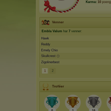
Karma:
10
poeng
Venner
Embla Valum
har
7
venner:
Hawk
Reddy
Emely Chio
Skullcrest ㋡
Zigolinerbest
1
2
Troféer
0
1
16