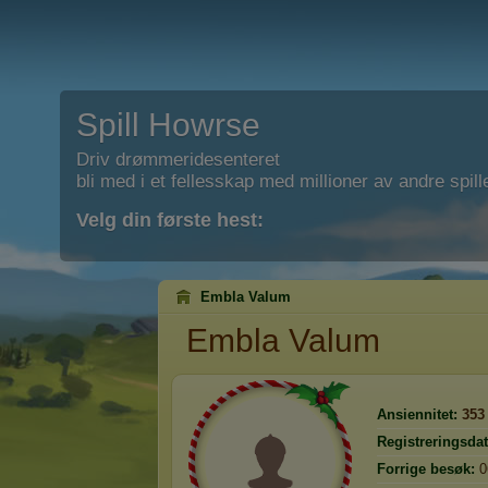
Spill Howrse
Driv drømmeridesenteret
bli med i et fellesskap med millioner av andre spill
Velg din første hest:
Embla Valum
Embla Valum
Ansiennitet:
353
Registreringsdat
Forrige besøk:
0