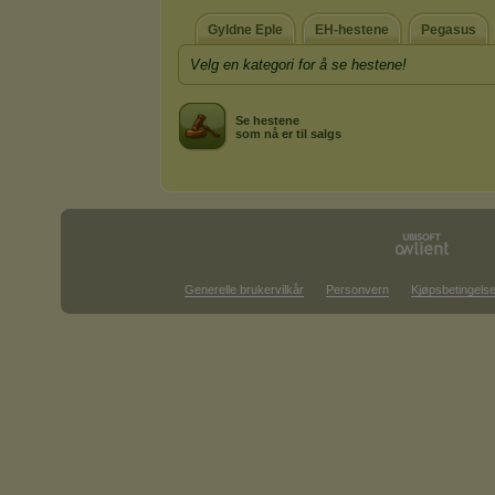
Gyldne Eple
EH-hestene
Pegasus
Velg en kategori for å se hestene!
Se hestene
som nå er til salgs
Generelle brukervilkår
Personvern
Kjøpsbetingelse