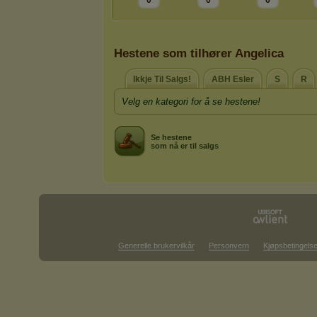
0
0
6
Hestene som tilhører Angelica
Ikkje Til Salgs!
ABH Esler
S
R
Velg en kategori for å se hestene!
Se hestene
som nå er til salgs
Generelle brukervilkår
Personvern
Kjøpsbetingelse