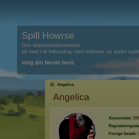
Spill Howrse
Driv drømmeridesenteret
bli med i et fellesskap med millioner av andre spill
Velg din første hest:
Angelica
Angelica
Ansiennitet:
39
Registreringsda
Forrige besøk: