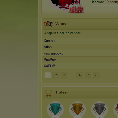
Karma:
10
poen
Venner
Angelica
har
37
venner:
Xanthos
Arion
ʜᴇᴀᴠᴇɴʙoᴜɴᴅ
PccPov
XaFluff
1
2
3
...
6
7
8
Troféer