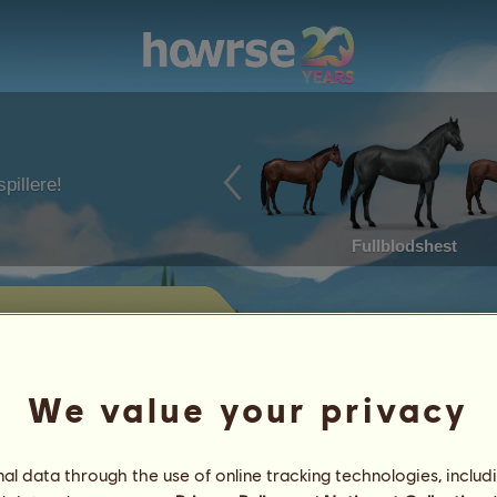
pillere!
Fullblodshest
s
hester som ligger ute for salg av
We value your privacy
Bragder
l data through the use of online tracking technologies, includ
Kjennetegn
Gjenstander
/
Ferdigheter
Genetikk