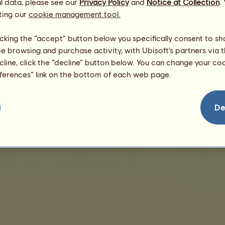
l data, please see our
Privacy Policy
and
Notice at Collection
.
ting our
cookie management tool.
Ingen salg å vise
licking the “accept” button below you specifically consent to s
me browsing and purchase activity, with Ubisoft’s partners via t
ecline, click the “decline” button below. You can change your c
eferences” link on the bottom of each web page.
ingelser
Lisensavtale for sluttbrukere
Juridisk informasjon
Administrering av infor
De