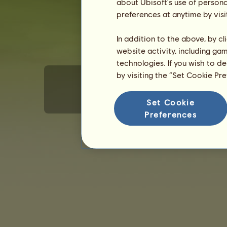
about Ubisoft's use of persona
preferences at anytime by visi
In addition to the above, by c
website activity, including ga
technologies. If you wish to d
by visiting the “Set Cookie Pr
Set Cookie
Generelle brukervilkår
Personvern
Kjøpsbet
Preferences