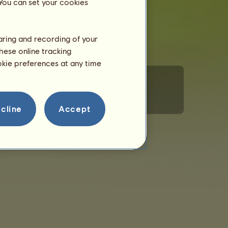
 You can set your cookies
haring and recording of your
hese online tracking
ookie preferences at any time
masjonskapsler
Regler for adferd
Kontakt oss
cline
Accept