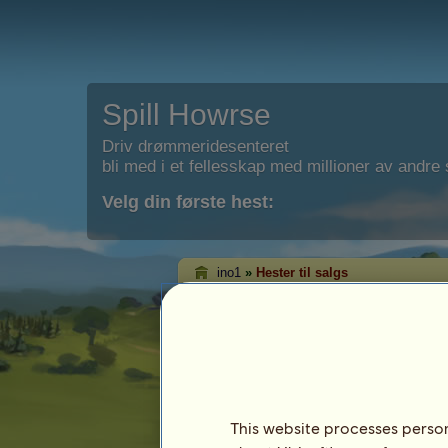
Spill Howrse
Driv drømmeridesenteret
bli med i et fellesskap med millioner av andre s
Velg din første hest:
ino1
»
Hester til salgs
ino1' hester til salg
Det er på denne siden du kan se hvilke 
ino1.
This website processes persona
Hest