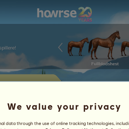
pillere!
Fullblodshest
ter til salgs
hester som ligger ute for salg av
We value your privacy
Bragder
l data through the use of online tracking technologies, includ
Kjennetegn
Gjenstander
/
Ferdigheter
Genetikk