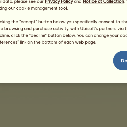
l data, please see our
Privacy Policy
and
Notice at Collection
.
ting our
cookie management tool.
Ingen salg å vise
licking the “accept” button below you specifically consent to s
me browsing and purchase activity, with Ubisoft’s partners via t
ecline, click the “decline” button below. You can change your c
eferences” link on the bottom of each web page.
ingelser
Lisensavtale for sluttbrukere
Juridisk informasjon
Administrering av infor
De