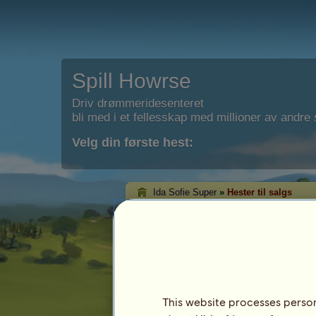
Spill Howrse
Driv drømmeridesenteret
bli med i et fellesskap med millioner av andre s
Velg din første hest:
Ida Sofie Super
»
Hester til salgs
Ida Sofie Super' hes
Det er på denne siden du kan se hvilke 
Ida Sofie Super.
This website processes persona
Hest