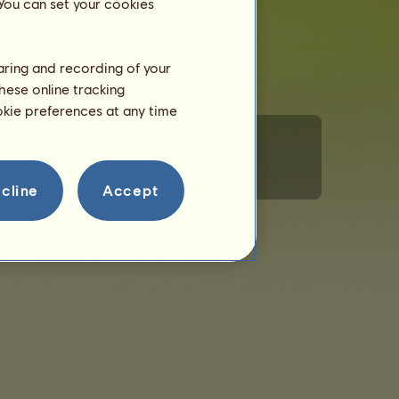
 You can set your cookies
haring and recording of your
hese online tracking
ookie preferences at any time
masjonskapsler
Regler for adferd
Kontakt oss
cline
Accept