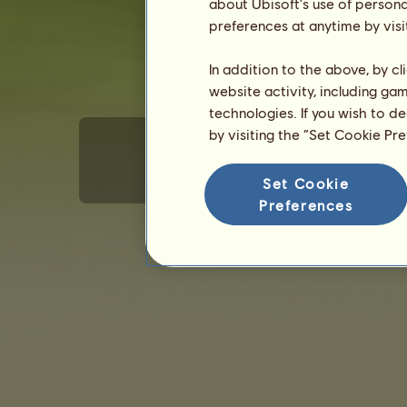
about Ubisoft's use of persona
preferences at anytime by visi
In addition to the above, by c
website activity, including ga
technologies. If you wish to d
by visiting the “Set Cookie Pr
Set Cookie
Generelle brukervilkår
Personvern
Kjøpsbet
Preferences