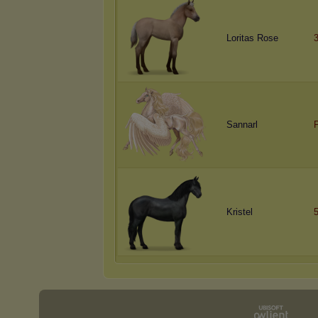
Loritas Rose
Sannarl
P
Kristel