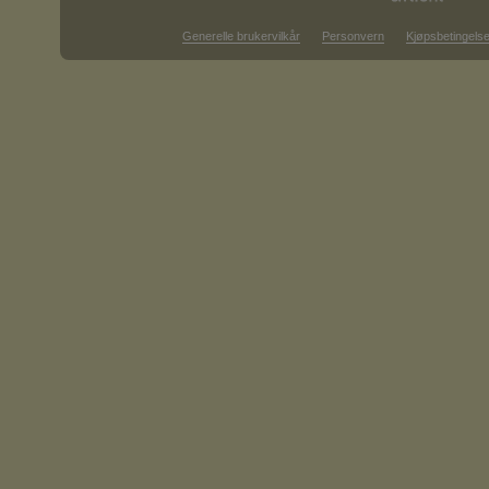
Generelle brukervilkår
Personvern
Kjøpsbetingelse