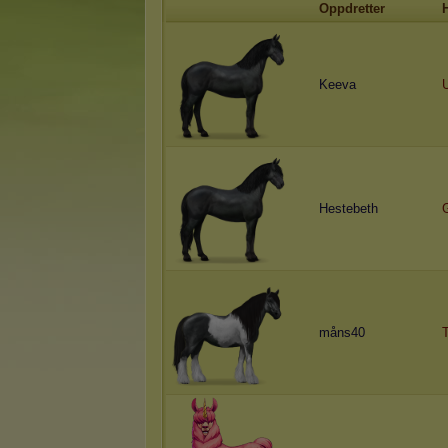
Oppdretter
Keeva
Hestebeth
måns40
T