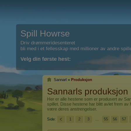
Spill Howrse
Driv drømmeridesenteret
bli med i et fellesskap med millioner av andre spill
Velg din første hest:
Sannarl
»
Produksjon
Sannarls produksjon
Her er alle hestene som er produsert av
San
spillet. Disse hestene har blitt avlet frem av 
være deres anstrengelser.
Side:
1
2
3
...
55
56
57