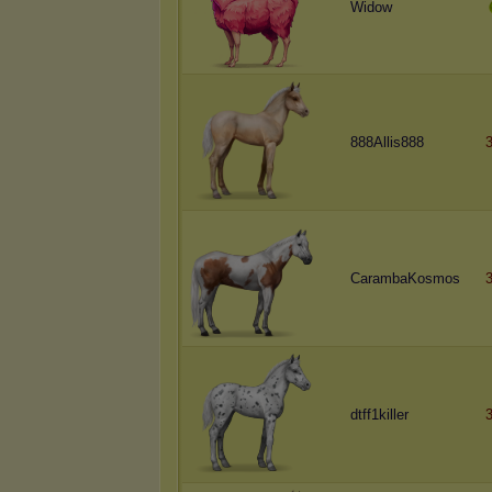
Widow
888Allis888
CarambaKosmos
dtff1killer