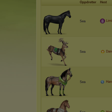
Oppdretter
Hest
Limi
Sea
Dan
Sea
Han
Sea
Han