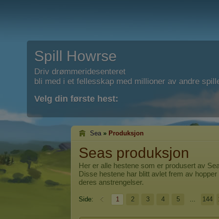
Spill Howrse
Driv drømmeridesenteret
bli med i et fellesskap med millioner av andre spill
Velg din første hest:
Sea
»
Produksjon
Seas produksjon
Her er alle hestene som er produsert av
Se
Disse hestene har blitt avlet frem av hopper 
deres anstrengelser.
Side:
1
2
3
4
5
...
144