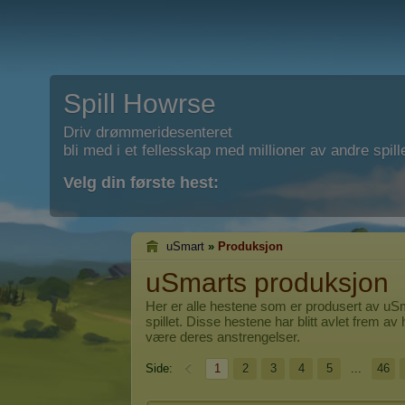
Spill Howrse
Driv drømmeridesenteret
bli med i et fellesskap med millioner av andre spill
Velg din første hest:
uSmart
»
Produksjon
uSmarts produksjon
Her er alle hestene som er produsert av
uSm
spillet. Disse hestene har blitt avlet frem av 
være deres anstrengelser.
Side:
1
2
3
4
5
...
46