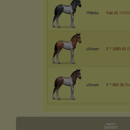
!!Nikita
Fail.o5
YOUN
uSmart
F * 1093.41
R
uSmart
F * 893.30
Re