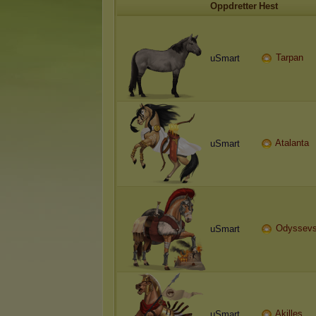
Oppdretter
Hest
Tarpan
uSmart
Atalanta
uSmart
Odyssev
uSmart
Akilles
uSmart