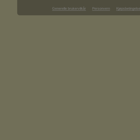
Generelle brukervilkår
Personvern
Kjøpsbetingelse