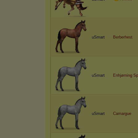
uSmart
Berberhest
uSmart
E
n
h
j
ø
r
n
i
n
g
S
uSmart
Camargue