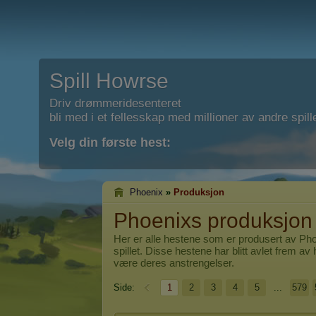
Spill Howrse
Driv drømmeridesenteret
bli med i et fellesskap med millioner av andre spill
Velg din første hest:
Phoenix
»
Produksjon
Phoenixs produksjon
Her er alle hestene som er produsert av
Pho
spillet. Disse hestene har blitt avlet frem av 
være deres anstrengelser.
Side:
1
2
3
4
5
...
579