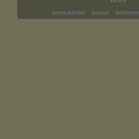
Generelle brukervilkår
Personvern
Kjøpsbetingelse