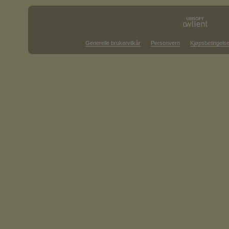
Generelle brukervilkår
Personvern
Kjøpsbetingelse