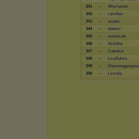
341
Winchester
=
342
camillan
=
343
æslær
=
344
drømm
=
345
evienicole
=
346
Nickitha
=
347
Coleekul
=
348
LisaDokka
=
349
Drømmegjengere
=
350
Licentia
=