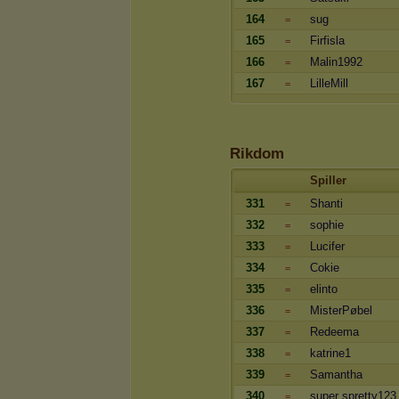
164
sug
=
165
Firfisla
=
166
Malin1992
=
167
LilleMill
=
Rikdom
Spiller
331
Shanti
=
332
sophie
=
333
Lucifer
=
334
Cokie
=
335
elinto
=
336
MisterPøbel
=
337
Redeema
=
338
katrine1
=
339
Samantha
=
340
super spretty123
=