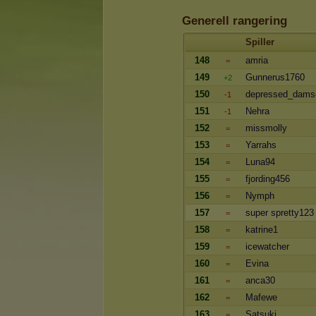
Generell rangering
Spiller
148
amria
=
149
Gunnerus1760
+2
150
depressed_dams
-1
151
Nehra
-1
152
missmolly
=
153
Yarrahs
=
154
Luna94
=
155
fjording456
=
156
Nymph
=
157
super spretty123
=
158
katrine1
=
159
icewatcher
=
160
Evina
=
161
anca30
=
162
Mafewe
=
163
Satsuki
=