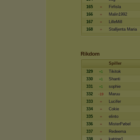
165
Firfisla
=
166
Malin1992
=
167
LilleMill
=
168
Stalljenta Maria
=
Rikdom
Spiller
329
Tikitok
+1
330
Shanti
+1
331
sophie
+1
332
Maruu
-19
333
Lucifer
=
334
Cokie
=
335
elinto
=
336
MisterPøbel
=
337
Redeema
=
338
katrine1
=