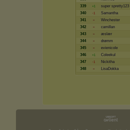
339
super spretty123
+1
340
Samantha
-1
341
Winchester
=
342
camillan
=
343
æslær
=
344
drømm
=
345
evienicole
=
346
Coleekul
+1
347
Nickitha
-1
348
LisaDokka
=