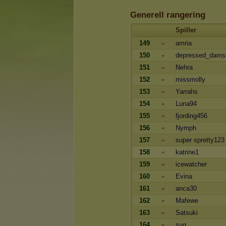
Generell rangering
Spiller
149
amria
=
150
depressed_dams
=
151
Nehra
=
152
missmolly
=
153
Yarrahs
=
154
Luna94
=
155
fjording456
=
156
Nymph
=
157
super spretty123
=
158
katrine1
=
159
icewatcher
=
160
Evina
=
161
anca30
=
162
Mafewe
=
163
Satsuki
=
164
sug
=