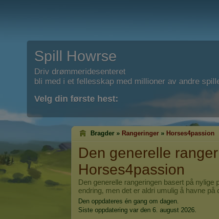
Spill Howrse
Driv drømmeridesenteret
bli med i et fellesskap med millioner av andre spill
Velg din første hest:
Bragder »
Rangeringer
»
Horses4passion
Den generelle rangeri
Horses4passion
Den generelle rangeringen basert på nylige p
endring, men det er aldri umulig å havne på 
Den oppdateres én gang om dagen.
Siste oppdatering var den 6. august 2026.