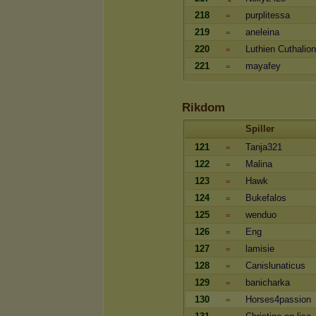
218
purplitessa
=
219
aneleina
=
220
Luthien Cuthalion
=
221
mayafey
=
Rikdom
Spiller
121
Tanja321
=
122
Malina
=
123
Hawk
=
124
Bukefalos
=
125
wenduo
=
126
Eng
=
127
lamisie
=
128
Canislunaticus
=
129
banicharka
=
130
Horses4passion
=