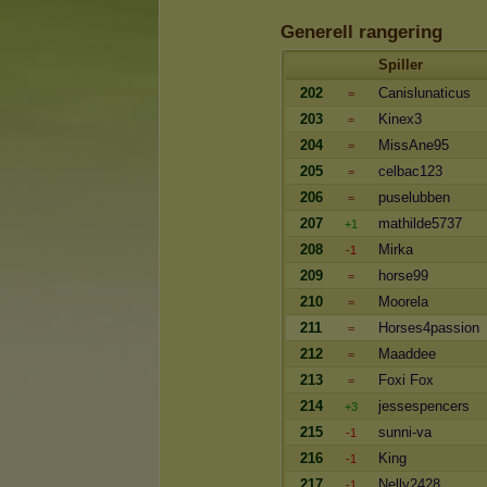
Generell rangering
Spiller
202
Canislunaticus
=
203
Kinex3
=
204
MissAne95
=
205
celbac123
=
206
puselubben
=
207
mathilde5737
+1
208
Mirka
-1
209
horse99
=
210
Moorela
=
211
Horses4passion
=
212
Maaddee
=
213
Foxi Fox
=
214
jessespencers
+3
215
sunni-va
-1
216
King
-1
217
Nelly2428
-1