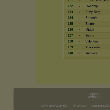
131
Christine og lise
=
132
Dwarfnip
=
133
Eimy Berg
=
134
EmmaM
=
135
Trotter
=
136
Midori
=
137
Jenna
=
138
Valentine
=
139
Tharkenta
=
140
sunni-va
=
Generelle brukervilkår
Personvern
Kjøpsbetingelse