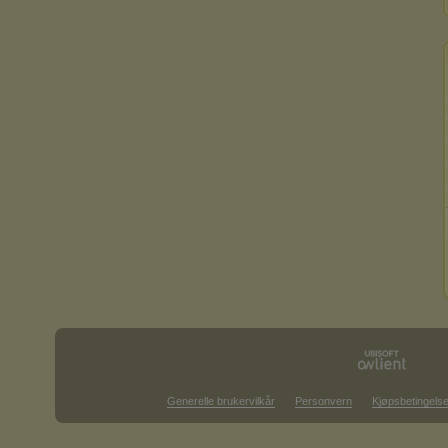
Generelle brukervilkår
Personvern
Kjøpsbetingelse