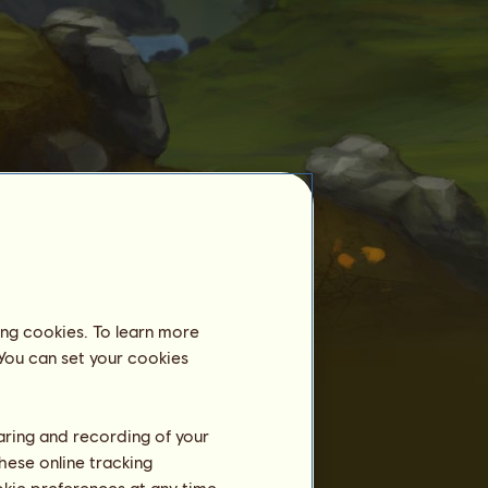
Temte hester
ing cookies. To learn more
 You can set your cookies
Allerede 228 hester av rasen
Kaimanawa
temmet:
Too Old..
1
Kristel
haring and recording of your
Kα∂є
2
Jillchar
hese online tracking
Rain
ookie preferences at any time