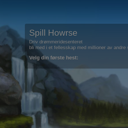
Spill Howrse
Driv drømmeridesenteret
bli med i et fellesskap med millioner av andre s
Velg din første hest: