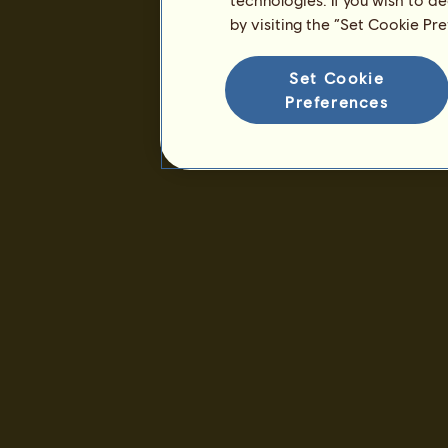
Ansiennitet :
2290 dager
by visiting the “Set Cookie Pr
Generell rangering :
53.
Reservere :
5 251 459
Set Cookie
Preferences
Tidligere eiere