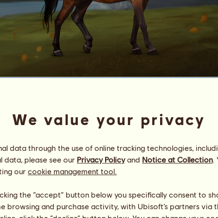
Kaimanawa
nr.
87
We value your privacy
Energi
100
%
09:00
Helse
100
%
Moral
100
%
l data through the use of online tracking technologies, includ
l data, please see our
Privacy Policy
and
Notice at Collection
.
Ferdigheter
Totalt:
416.89
ting our
cookie management tool.
utholdenhet
91.45
hurtighet
63.44
licking the “accept” button below you specifically consent to s
dressur
54.04
me browsing and purchase activity, with Ubisoft’s partners via t
galopp
67.84
ecline, click the “decline” button below. You can change your c