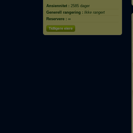
Ansiennitet :
2585 dager
Generell rangering :
Ikke rangert
Reservere :
∞
Tidligere eiere