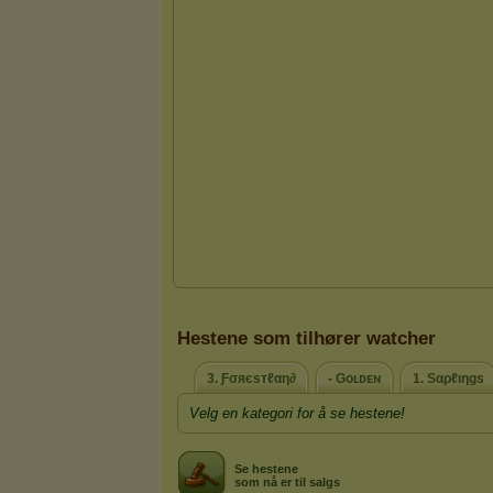
Hestene som tilhører watcher
3. Ƒσяєѕтℓαη∂
- Gᴏʟᴅᴇɴ
1. Sαρℓιηgѕ
Velg en kategori for å se hestene!
Se hestene
som nå er til salgs