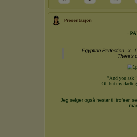
17
37
99
Presentasjon