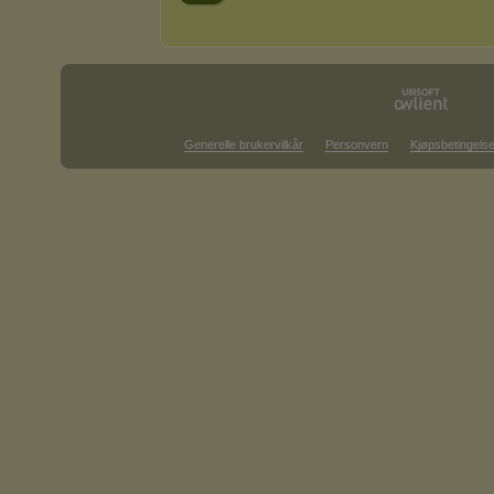
Generelle brukervilkår
Personvern
Kjøpsbetingelse