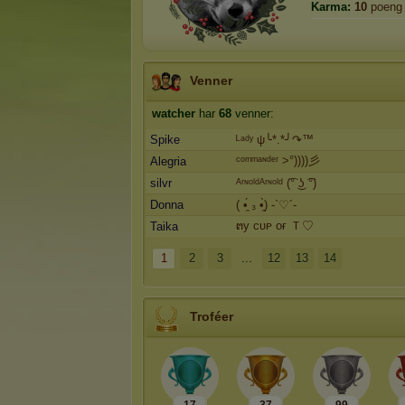
Karma:
10
poeng
Venner
watcher
har
68
venner:
Spike
ᴸᵃᵈʸ ψ╰*.*╯↷™
ᶜᵒᵐᵐᵃᶰᵈᵉʳ >°))))彡
Alegria
silvr
ᴬʳᶰᵒˡᵈᴬʳᶰᵒˡᵈ (͡° ͜ʖ ͡°)
Donna
( •̯́ ₃ •̯̀) -`♡´-
ຕу ᴄᴜᴘ ᴏғ Ｔ♡
Taika
1
2
3
...
12
13
14
Troféer