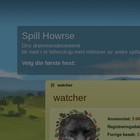
Spill Howrse
Driv drømmeridesenteret
bli med i et fellesskap med millioner av andre spill
Velg din første hest:
watcher
watcher
Ansiennitet:
3 04
Registreringsdat
Forrige besøk:
3