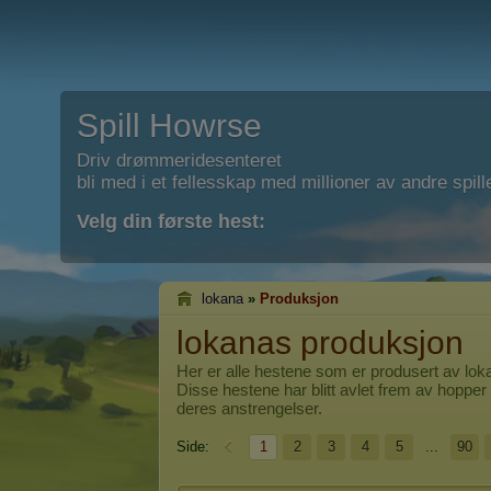
Spill Howrse
Driv drømmeridesenteret
bli med i et fellesskap med millioner av andre spill
Velg din første hest:
lokana
»
Produksjon
lokanas produksjon
Her er alle hestene som er produsert av
lok
Disse hestene har blitt avlet frem av hopper 
deres anstrengelser.
Side:
1
2
3
4
5
...
90