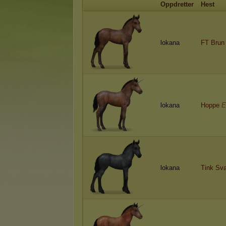
Oppdretter
Hest
lokana
FT Brun
lokana
Hoppe
E
lokana
Tink Sv