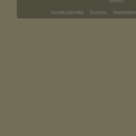
Generelle brukervilkår
Personvern
Kjøpsbetingelse