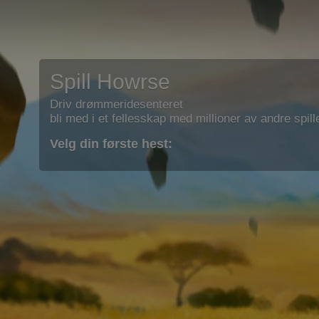
Spill Howrse
Driv drømmeridesenteret
bli med i et fellesskap med millioner av andre spill
Velg din første hest: