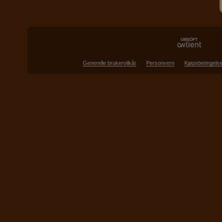
Generelle brukervilkår
Personvern
Kjøpsbetingelse