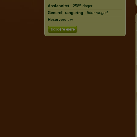
Ansiennitet :
2585 dager
Generell rangering :
Ikke rangert
Reservere :
∞
Tidligere eiere