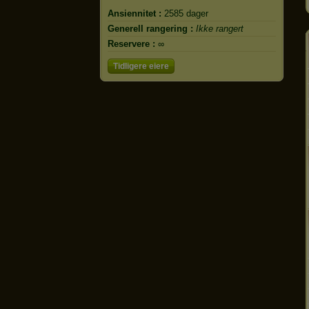
Ansiennitet :
2585 dager
Generell rangering :
Ikke rangert
Reservere :
∞
Tidligere eiere