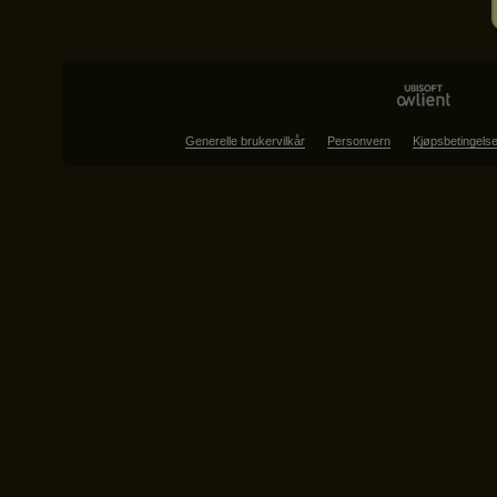
Generelle brukervilkår
Personvern
Kjøpsbetingelse