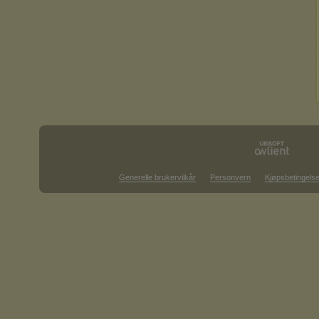
Generelle brukervilkår
Personvern
Kjøpsbetingelse