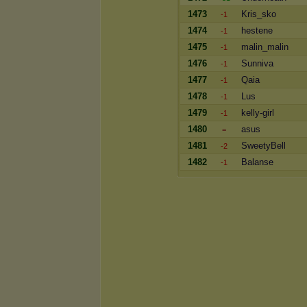
1473
Kris_sko
-1
1474
hestene
-1
1475
malin_malin
-1
1476
Sunniva
-1
1477
Qaia
-1
1478
Lus
-1
1479
kelly-girl
-1
1480
asus
=
1481
SweetyBell
-2
1482
Balanse
-1