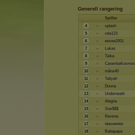
Generell rangering
Spiller
4
splash
=
5
oda123
=
6
eevee2001
=
7
Lukas
=
8
Taika
=
9
CarambaKosmos
=
10
måns40
=
11
Taliyah
=
12
Donna
=
13
Underneath
=
14
Alegria
=
15
Star$$$
=
16
Ravena
=
17
idasweetie
=
18
Babapapa
=