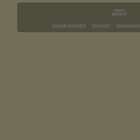
Generelle brukervilkår
Personvern
Kjøpsbetingelse