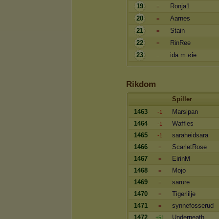
19
Ronja1
=
20
Aarnes
=
21
Stain
=
22
RinRee
=
23
ida m.øie
=
Rikdom
Spiller
1463
Marsipan
-1
1464
Waffles
-1
1465
saraheidsara
-1
1466
ScarletRose
=
1467
EirinM
=
1468
Mojo
=
1469
sarure
=
1470
Tigerlilje
=
1471
synnefosserud
=
1472
Underneath
+51