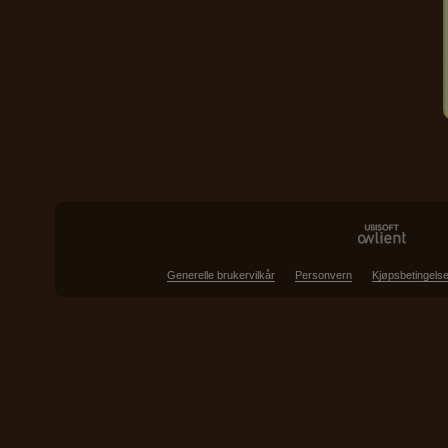
Generelle brukervilkår
Personvern
Kjøpsbetingelse