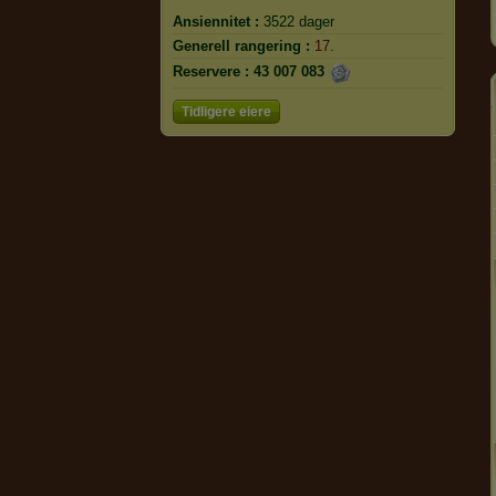
Ansiennitet :
3522 dager
Generell rangering :
17.
Reservere :
43 007 083
Tidligere eiere