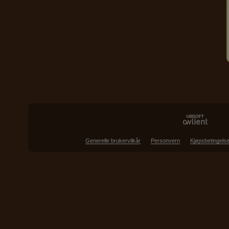
Generelle brukervilkår
Personvern
Kjøpsbetingelse