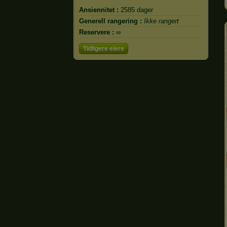
Ansiennitet :
2585 dager
Generell rangering :
Ikke rangert
Reservere :
∞
Tidligere eiere