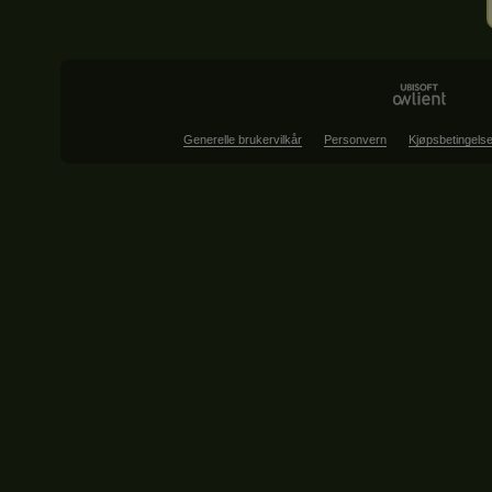
Generelle brukervilkår
Personvern
Kjøpsbetingelse