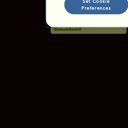
Set Cookie
Ansiennitet :
2585 dager
Preferences
Generell rangering :
Ikke rangert
Reservere :
∞
Tidligere eiere