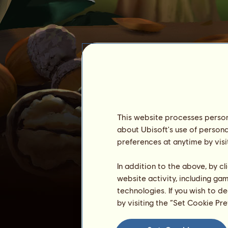
This website processes persona
about Ubisoft's use of persona
preferences at anytime by visi
Ow
In addition to the above, by c
website activity, including ga
technologies. If you wish to d
by visiting the “Set Cookie Pr