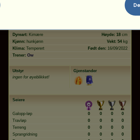
hopp
0.00
De
Egenskaper
Bonus
?
Rase:
Ekorn
Alder:
3 år
Dyreart:
Kimære
Høyde:
18
cm
Kjønn:
hunkjønn
Vekt:
54
kg
Klima:
Temperert
Født den:
16/09/2022
Trener:
Ow
Utstyr
Gjenstander
ingen for øyeblikket!
Seiere
Galopp-løp
0
0
0
0
Travløp
0
0
0
0
Terreng
0
0
0
0
Sprangridning
0
0
0
0