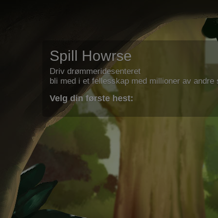
Spill Howrse
Driv drømmeridesenteret
bli med i et fellesskap med millioner av andre s
Velg din første hest: