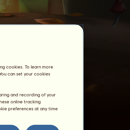
ing cookies. To learn more
 You can set your cookies
Temte hester
haring and recording of your
Allerede 66 hester av rasen
Ekorn
temmet:
hese online tracking
Ekorn
1
idasweetie
ookie preferences at any time
Ekorn
2
idasweetie
Ekorn
3
idasweetie