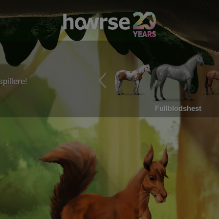
pillere!
Fullblodshest