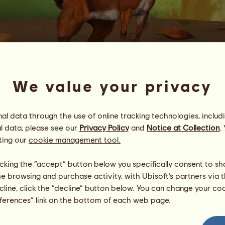
We value your privacy
Ekorn
Energi
100
%
l data through the use of online tracking technologies, includ
08:00
Helse
100
%
l data, please see our
Privacy Policy
and
Notice at Collection
.
Moral
100
%
ting our
cookie management tool.
Ferdigheter
Totalt:
0.00
licking the “accept” button below you specifically consent to s
utholdenhet
0.00
me browsing and purchase activity, with Ubisoft’s partners via t
hurtighet
0.00
ecline, click the “decline” button below. You can change your c
dressur
0.00
eferences” link on the bottom of each web page.
galopp
0.00
trav
0.00