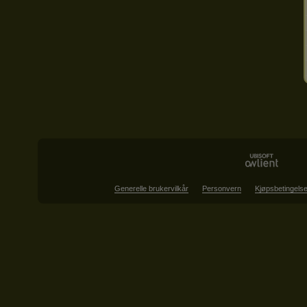
Generelle brukervilkår
Personvern
Kjøpsbetingelse