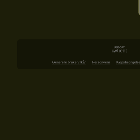
Generelle brukervilkår
Personvern
Kjøpsbetingelse