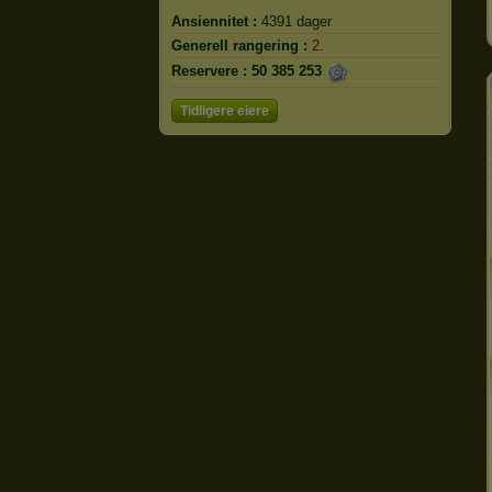
Ansiennitet :
4391 dager
Generell rangering :
2.
Reservere :
50 385 253
Tidligere eiere