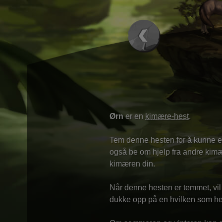
Ørn
er en
kimære-hest
.
Tem denne hesten for å kunne el
også be om hjelp fra andre kimær
kimæren din.
Når denne hesten er temmet, vi
dukke opp på en hvilken som hel