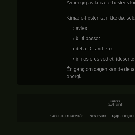
Avhengig av kimære-hestens foretr
Kimære-hester kan ikke dø, selge
avles
bli tilpasset
delta i Grand Prix
innlosjeres ved et ridesenter
Én gang om dagen kan de delta i 
energi.
Generelle brukervilkår
Personvern
Kjøpsbetingelse