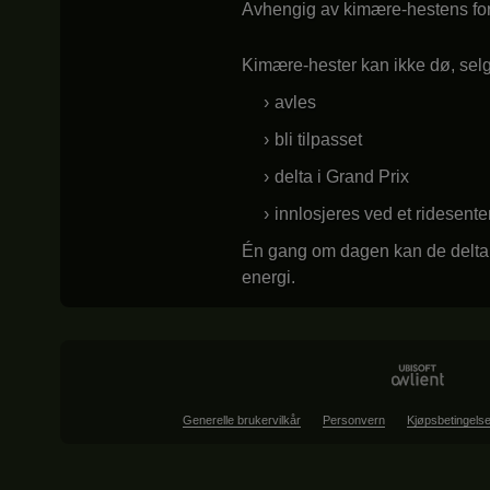
Avhengig av kimære-hestens foretr
Kimære-hester kan ikke dø, selge
avles
bli tilpasset
delta i Grand Prix
innlosjeres ved et ridesenter
Én gang om dagen kan de delta i 
energi.
Generelle brukervilkår
Personvern
Kjøpsbetingelse