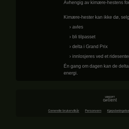
Avhengig av kimære-hestens foretr
Kimære-hester kan ikke dø, selge
avles
bli tilpasset
delta i Grand Prix
innlosjeres ved et ridesenter
Én gang om dagen kan de delta i 
energi.
Generelle brukervilkår
Personvern
Kjøpsbetingelse