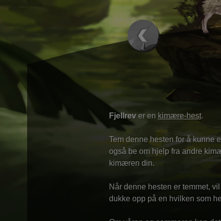
Fjellrev
er en
kimære-hest
.
Tem denne hesten for å kunne el
også be om hjelp fra andre kimær
kimæren din.
Når denne hesten er temmet, vi
dukke opp på en hvilken som hel