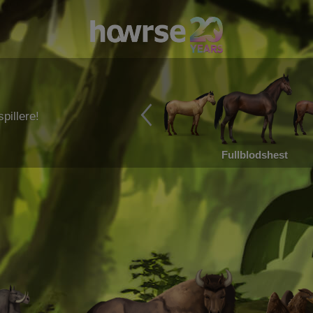
pillere!
Fullblodshest