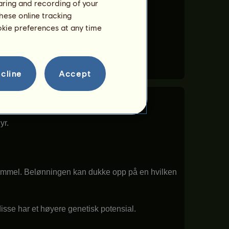
 mister energi.
haring and recording of your
hese online tracking
ookie preferences at any time
cline
Accept
yr.
r gammel. Belønningen kan dukke opp på en hvilken
sse har et høyere genetisk potensial.