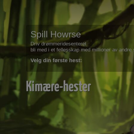
Spill Howrse
Driv drømmeridesenteret
bli med i et fellesskap med millioner av andre s
Velg din første hest:
Kimære-hester