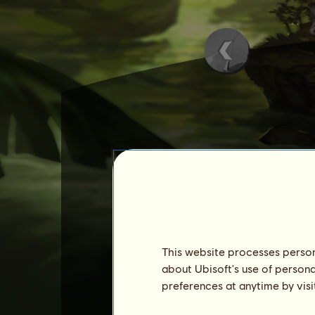
Bison
er en
kimære-hest
.
Tem denne hesten for å kun
også be om hjelp fra andre k
kimæren din.
This website processes persona
Når denne hesten er temmet
about Ubisoft's use of persona
dukke opp på en hvilken som
preferences at anytime by visi